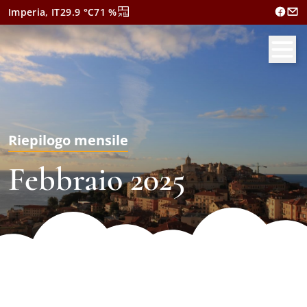
Imperia, IT
29.9
°C
71
%
Riepilogo mensile
Febbraio 2025