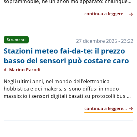
soprammobile, né un anonimo apparato: chiunque
abbia avuto l'hobby dell'elettronica negli anni 80-90
continua a leggere...
non può non averlo già visto. &Eg...
Strumenti
27 dicembre 2025 - 23:22
Stazioni meteo fai-da-te: il prezzo
basso dei sensori può costare caro
di Marino Parodi
Negli ultimi anni, nel mondo dell’elettronica
hobbistica e dei makers, si sono diffusi in modo
massiccio i sensori digitali basati su protocolli bus.
Che sia 1-Wire, SPI o, soprattutto, I2C, questi sensori
continua a leggere...
si sono distinti per la facilità d&r...