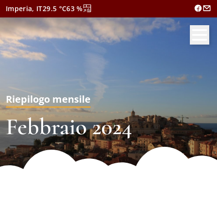
Imperia, IT
29.5
°C
63
%
Riepilogo mensile
Febbraio 2024