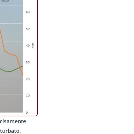
ecisamente
rturbato,