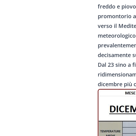
freddo e piov
promontorio an
verso il Medite
meteorologico 
prevalentemen
decisamente sup
Dal 23 sino a f
ridimensionam
dicembre più c