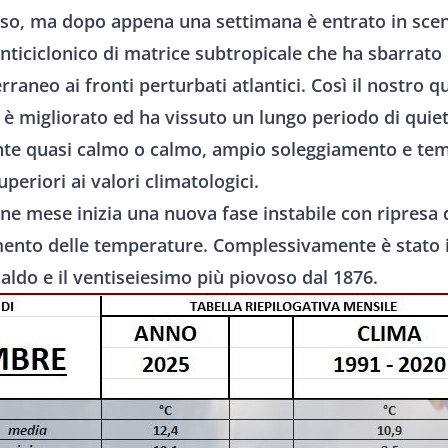
oso, ma dopo appena una settimana è entrato in sce
ticiclonico di matrice subtropicale che ha sbarrato 
rraneo ai fronti perturbati atlantici. Così il nostro 
è migliorato ed ha vissuto un lungo periodo di quie
te quasi calmo o calmo, ampio soleggiamento e te
eriori ai valori climatologici.
ine mese inizia una nuova fase instabile con ripresa 
ento delle temperature. Complessivamente è stato 
aldo e il ventiseiesimo più piovoso dal 1876.