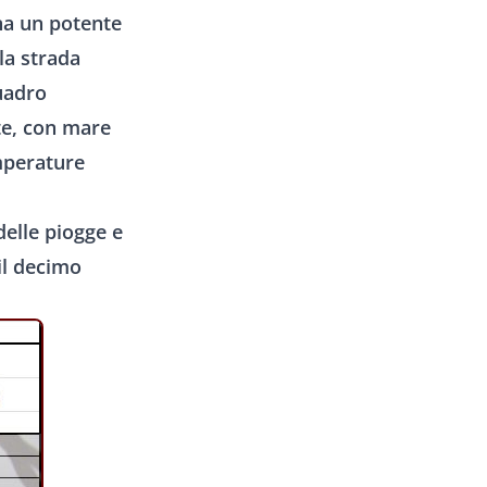
na un potente
la strada
quadro
te, con mare
mperature
delle piogge e
il decimo