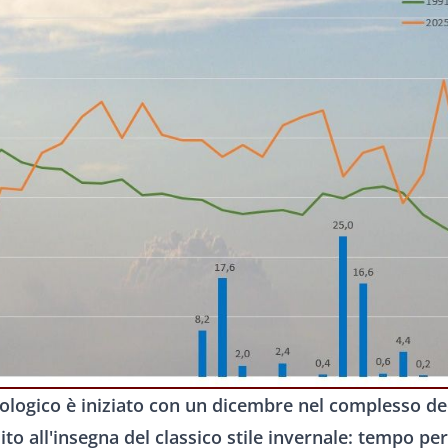
ologico è iniziato con un dicembre nel complesso d
to all'insegna del classico stile invernale: tempo pe