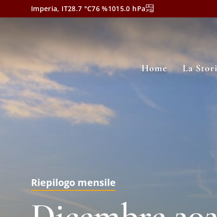
Imperia, IT
28.7
°C
76
%
1015.0
hPa
Home
La Stor
Riepilogo mensile
Dicembre 202