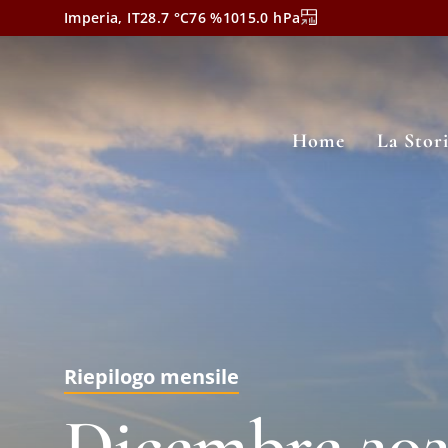
Imperia, IT
28.7
°C
76
%
1015.0
hPa
Home
La Stor
Riepilogo mensile
Dicembre 20