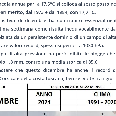
dia annua pari a 17,5°C si colloca al sesto posto ne
ari merito, dal 1973 e dal 1984, con 17,7 °C.
positiva di dicembre ha contribuito essenzialmen
ltima settimana come risulta inequivocabilmente da
piziata da un persistente dominio di un campo di alt
rare valori record, spesso superiori a 1030 hPa.
o di alta pressione ha però inibito le piogge che
olo 1,8 mm, contro una media storica di 85,6.
notare che questo dicembre ha anche il record d
a Corsica e della costa toscana, ben sei volte tra i gior