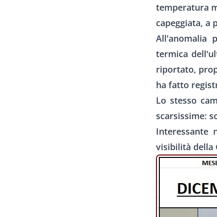
temperatura me
capeggiata, a p
All'anomalia 
termica dell'u
riportato, pro
ha fatto regist
Lo stesso camp
scarsissime: s
Interessante 
visibilità dell