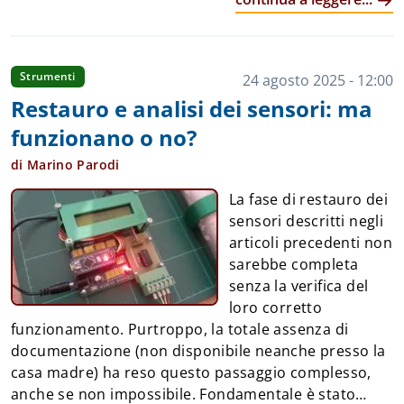
elettronico. La misura delle più disparate grandezze
fisiche ambientali — temperatura, umidità, CO₂,
irraggiamento solare — si riduce praticamente a un
unico procedimento: collegare i due fili di
Strumenti
24 agosto 2025 - 12:00
alimentazione (0 e 5V) e i due fili del protocollo (SDA
Restauro e analisi dei sensori: ma
e SCL) ai pin dedicati di Arduino, scaricare la libreria,
funzionano o no?
caricare lo sketch di esempio… e voilà, il sensore
funziona. Da qui a trovarsi decine di progetti di
di Marino Parodi
stazioni meteo fai-da-te il passo è breve. Addio a
La fase di restauro dei
stadi amplificatori analog...
sensori descritti negli
articoli precedenti non
sarebbe completa
senza la verifica del
loro corretto
funzionamento. Purtroppo, la totale assenza di
documentazione (non disponibile neanche presso la
casa madre) ha reso questo passaggio complesso,
anche se non impossibile. Fondamentale è stato