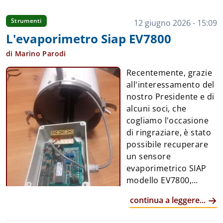
Strumenti
12 giugno 2026 - 15:09
L'evaporimetro Siap EV7800
di Marino Parodi
Recentemente, grazie
all'interessamento del
nostro Presidente e di
alcuni soci, che
cogliamo l'occasione
di ringraziare, è stato
possibile recuperare
un sensore
evaporimetrico SIAP
modello EV7800,
conservato in
continua a leggere...
condizioni pressoché
perfette e ancora nel