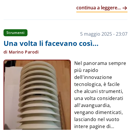
"A"..spirata, ovvero indotta in maniera forzata.
continua a leggere...
Progettato per essere collegato alla DCP, in modo
analogo ad altri strumenti già descritti, è rimasto in
servizio all’interno della capannina meteorologica sin
dai primi mesi del 1994. Fig. 1 il sensore allo stato
Strumenti
5 maggio 2025 - 23:07
attuale Fig.2 Il sensore con la copertura superiore
Una volta li facevano così...
rimossa Con il passare degli anni, però, il TM9820A
ha subito in maniera evidente gli effetti del tempo e
di Marino Parodi
degli agenti atmosferici, presentandosi oggi in
Nel panorama sempre
condizioni piuttosto compromesse rispetto ad altri
più rapido
strumenti della stessa epoca. Fig.3 Condizioni iniziali
dell'innovazione
ancora.. Fig.4 alloggia...
tecnologica, è facile
che alcuni strumenti,
una volta considerati
all'avanguardia,
vengano dimenticati,
lasciando nel vuoto
intere pagine di