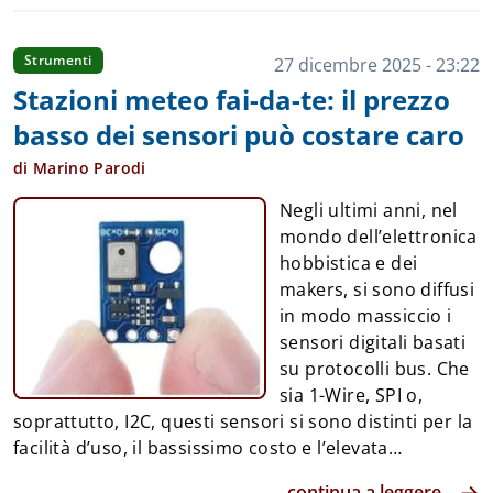
"vintage" ma che allora era semplicemente
tecnologia allo stato puro. A chi le parole "
Converter
Croma Zoom di Nuova Elettronica
" non dice nulla,
Strumenti
27 dicembre 2025 - 23:22
diamo indizio qualche. C'era un'epoca in cui gli
Stazioni meteo fai-da-te: il prezzo
apparati elettronici non si compravano solo già fatti,
basso dei sensori può costare caro
ma si assembravano in kit, seguendo le istruzioni
proposte da una rivista che si comprava in edicola.
di Marino Parodi
Tra le diverse, la più iconica era senza dubbio "Nuova
Negli ultimi anni, nel
Elettronica". Tanto fumo di stagno, resistenze, cond...
mondo dell’elettronica
hobbistica e dei
makers, si sono diffusi
in modo massiccio i
sensori digitali basati
su protocolli bus. Che
sia 1-Wire, SPI o,
soprattutto, I2C, questi sensori si sono distinti per la
facilità d’uso, il bassissimo costo e l’elevata
precisione. In pratica, il paradiso dell’hobbista
continua a leggere...