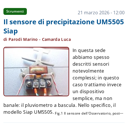
suo imballo originale. In realtà non è tutto il sensore,
ma solo l'elemento di misura, non essendo presente
Strumenti
21 marzo 2026 - 12:00
la vasca e il supporto. L'evaporimetro, classificato
Il sensore di precipitazione UM5505
come strumento di Categoria 1, è costituito da una
Siap
vasca circolare di circa 1,2 metri di diametro, al cui
lato trova posto il sensore per la misura del livello
di Parodi Marino - Camarda Luca
dell'acqua. Il principio di funzionamento è semplice:
In questa sede
monitorando la variazione del livello idrico nel tempo
abbiamo spesso
è possibile determinare con precisione la quantità
descritti sensori
d'acqua evaporata. Per garantire la continuità delle
notevolmente
misure, il livello deve essere periodicamente rip...
complessi; in questo
caso trattiamo invece
un dispositivo
semplice, ma non
banale: il pluviometro a bascula. Nello specifico, il
modello Siap UM5505.
Fig.1 Il sensore dell'Osservatorio, posto
continua a leggere...
all'interno della cabina Siap UM8240.