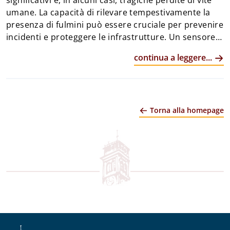
significativi e, in alcuni casi, tragiche perdite di vite
umane. La capacità di rilevare tempestivamente la
presenza di fulmini può essere cruciale per prevenire
incidenti e proteggere le infrastrutture. Un sensore
rilevatore di fulmini è uno strumento che consente di
continua a leggere...
individuare l'attività elettrica nell'atmosfera,
permettendo così di allertare in caso di temporali in
avvicinamento. Questo dispositivo trova applicazione
in vari campi, dalla meteorologia alla sicurezza
Torna alla homepage
industriale, dall'agricoltura alla protezione civile. La
sua utilità risiede nella possibilità di prevedere
fenomeni atmosferici pericolosi, garantendo così la
messa in sicurezza di persone e ben...