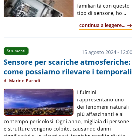
familiarità con questo
tipo di sensore, ho
condotto diverse
continua a leggere...
ricerche per
approfondire
l'argomento. Spero che le informazioni raccolte
possano essere utili o interessanti anche ad altri.
Fig.
Strumenti
15 agosto 2024 - 12:00
1 - Piranometro CM11, come figura sulla brochure
La
Sensore per scariche atmosferiche:
World Meteorological Organization (WMO) descrive il
come possiamo rilevare i temporali
piranometro come uno strumento "per misurare la
radiazione solare da un angolo solido di 2π
di Marino Parodi
steradianti (un angolo tridimensionale) su una
I fulmini
superficie piana”.
rappresentano uno
In parole più semplici, il piranometro misura quanta
dei fenomeni naturali
energia solare arriva sulla superficie terrestre in un
più affascinanti e al
dato momento, espressa come potenza per unità di
contempo pericolosi. Ogni anno, migliaia di persone
superficie (W/m2). Questo è diverso da concetti più
e strutture vengono colpite, causando danni
intuitivi come l...