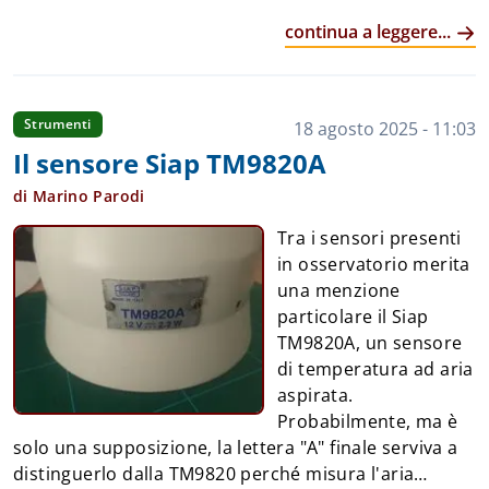
l’utilizzo di un oscilloscopio digitale a memoria con
continua a leggere...
decodifica di protocollo integrata.
Figura 1: Analisi di
Le
protocollo tramite il Rigol DHO812 con analizzatore di stati logici.
analisi hanno permesso di comprendere che i
sensori comunicano con la centrale DCP secondo
Strumenti
18 agosto 2025 - 11:03
una logica di interrogazione: la centrale interroga
Il sensore Siap TM9820A
singolarmente ogni sensore e ciascun dispositivo
risponde a turno sullo stesso bus, evitando collisioni.
di Marino Parodi
Il bus è composto da quattro conduttori:
Figura 2:
Tra i sensori presenti
Morsettiera esterna alla DCP (notare connettori con legenda ...
in osservatorio merita
una menzione
particolare il Siap
TM9820A, un sensore
di temperatura ad aria
aspirata.
Probabilmente, ma è
solo una supposizione, la lettera "A" finale serviva a
distinguerlo dalla TM9820 perché misura l'aria