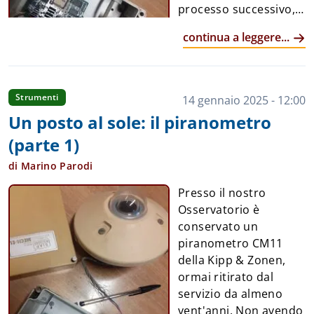
processo successivo,
ovvero come il segnale
continua a leggere...
elettrico – davvero
molto piccolo
(ricordiamo che è pari a circa 4,4 microVolt per Watt
al metro quadrato) – possa essere trasportato su
Strumenti
14 gennaio 2025 - 12:00
lunghe distanze. Ad esempio, con un'irradiazione di
Un posto al sole: il piranometro
1000 Watt al metro quadrato, il segnale raggiunge
(parte 1)
appena i 4,4 milliVolt, un valore estremamente
ridotto.
di Marino Parodi
Questo segnale deve quindi essere trasmesso su
Presso il nostro
diversi metri, dato che il piranometro è solitamente
Osservatorio è
posizionato su un tetto, lontano dagli apparati di
conservato un
memorizzazione dati, come data logger e centraline.
piranometro CM11
Presso il nostro Osservatorio è pres...
della Kipp & Zonen,
ormai ritirato dal
servizio da almeno
vent'anni. Non avendo