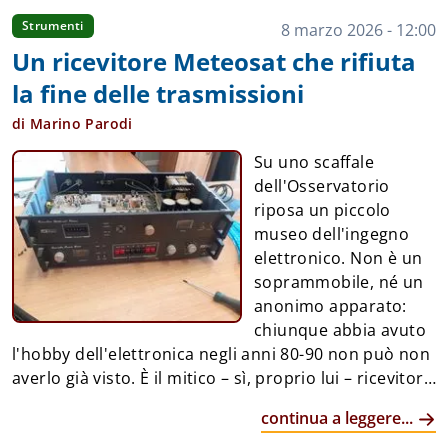
Strumenti
8 marzo 2026 - 12:00
Un ricevitore Meteosat che rifiuta
la fine delle trasmissioni
di Marino Parodi
Su uno scaffale
dell'Osservatorio
riposa un piccolo
museo dell'ingegno
elettronico. Non è un
soprammobile, né un
anonimo apparato:
chiunque abbia avuto
l'hobby dell'elettronica negli anni 80-90 non può non
averlo già visto. È il mitico – sì, proprio lui – ricevitore
Meteosat di Nuova Elettronica. Una scatola metallica
continua a leggere...
con pulsanti e manopole che oggi chiameremo