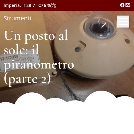
Imperia, IT
28.7
°C
76
%
Strumenti
Un posto al
sole: il
piranometro
(parte 2)