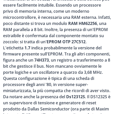
essere facilmente intuibile. Essendo un processore
privo di memoria interna, come un moderno
microcontrollore, è necessaria una RAM esterna. Infatti,
poco distante si trova un modulo
RAM HM62256
, una
RAM parallela a 8 bit. Inoltre, la presenza di un'EPROM
estraibile è confermata dal componente montato su
zoccolo: si tratta di un'
EPROM OTP 27C512
.
L'etichetta
1.7
indica probabilmente la versione del
firmware presente sull'EPROM. Tra gli altri componenti,
figura anche un
74H373
, un registro a trasferimento a 8
bit che gestisce il bus. Non mancano ovviamente le
porte logiche e un oscillatore a quarzo da 3,68 MHz.
Questa configurazione è tipica di una scheda di
processore degli anni '80, in versione super-
miniaturizzata, la più compatta che ricordi di aver visto.
Da notare anche la presenza del
Ds12312S
. Il DS1232S è
un supervisore di tensione e generatore di reset
prodotto da Dallas Semiconductor (ora parte di Maxim