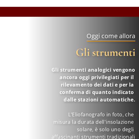
Oggi come allora
Gli strumenti
Gli strumenti analogici vengono 
ancora oggi privilegiati per il 
rilevamento dei dati e per la 
conferma di quanto indicato 
dalle stazioni automatiche.
L’Eliofanografo in foto, che 
misura la durata dell'insolazione 
solare, è solo uno degli 
affascinanti strumenti tradizionali 