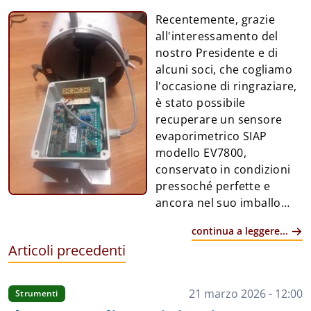
Recentemente, grazie
all'interessamento del
nostro Presidente e di
alcuni soci, che cogliamo
l'occasione di ringraziare,
è stato possibile
recuperare un sensore
evaporimetrico SIAP
modello EV7800,
conservato in condizioni
pressoché perfette e
ancora nel suo imballo
originale. In realtà non è tutto il sensore, ma solo
continua a leggere...
l'elemento di misura, non essendo presente la vasca
Articoli precedenti
e il supporto. L'evaporimetro, classificato come
strumento di Categoria 1, è costituito da una vasca
circolare di circa 1,2 metri di diametro, al cui lato
21 marzo 2026 - 12:00
Strumenti
trova posto il sensore per la misura del livello