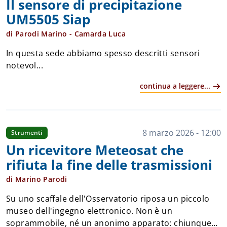
Il sensore di precipitazione
dell'acqua. Il principio di funzionamento è semplice:
UM5505 Siap
monitorando la variazione del livello idrico nel tempo
è possibile determinare con precisione la quantità
di Parodi Marino - Camarda Luca
d'acqua evaporata. Per garantire la continuità delle
In questa sede abbiamo spesso descritti sensori
misure, il livello deve essere periodicamente
notevol...
ripristinato mediante una linea di alimentazione
idrica, con reintegro manuale oppure automatico.
continua a leggere...
fig. 1 Una delle poche immagini, trovata sul web
(https://instrumentosdemedicion.org/general/evaporim
che rappresenta la vasca evaporimetrica rispetto ad
una persona, per rendersi conto delle propro...
8 marzo 2026 - 12:00
Strumenti
Un ricevitore Meteosat che
rifiuta la fine delle trasmissioni
di Marino Parodi
Su uno scaffale dell'Osservatorio riposa un piccolo
museo dell'ingegno elettronico. Non è un
soprammobile, né un anonimo apparato: chiunque