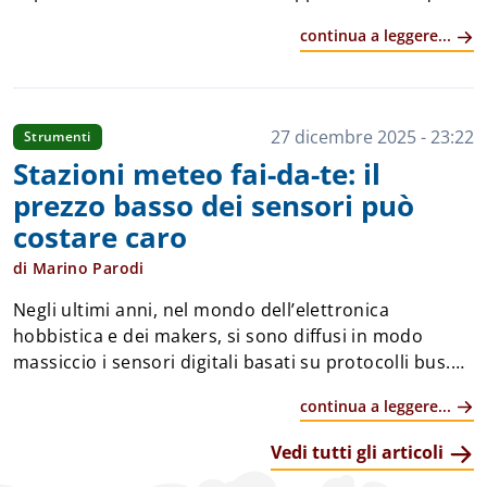
abbia avuto l'hobby dell'elettronica negli anni 80-90
continua a leggere...
non può non averlo già visto. &Eg...
27 dicembre 2025 - 23:22
Strumenti
Stazioni meteo fai-da-te: il
prezzo basso dei sensori può
costare caro
di Marino Parodi
Negli ultimi anni, nel mondo dell’elettronica
hobbistica e dei makers, si sono diffusi in modo
massiccio i sensori digitali basati su protocolli bus.
Che sia 1-Wire, SPI o, soprattutto, I2C, questi sensori
continua a leggere...
si sono distinti per la facilità d&r...
Vedi tutti gli articoli