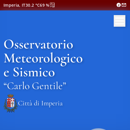
Imperia, IT
30.2
°C
69
%
Osservatorio
Meteorologico
e Sismico
“Carlo Gentile”
Città di Imperia